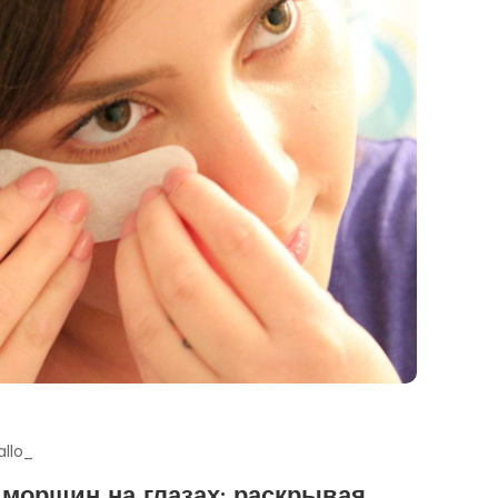
allo_
 морщин на глазах: раскрывая