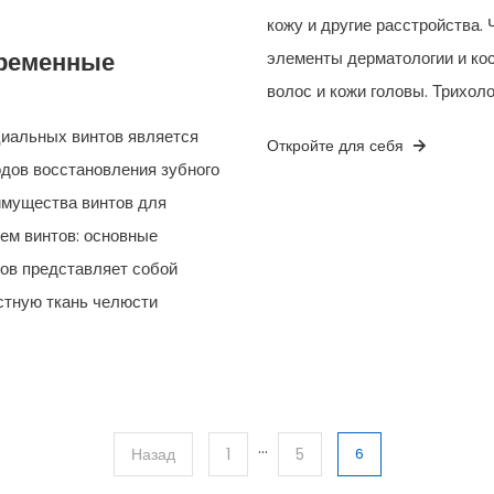
кожу и другие расстройства.
элементы дерматологии и кос
временные
волос и кожи головы. Трихол
циальных винтов является
Откройте для себя
дов восстановления зубного
еимущества винтов для
ем винтов: основные
ов представляет собой
остную ткань челюсти
…
Назад
1
5
6