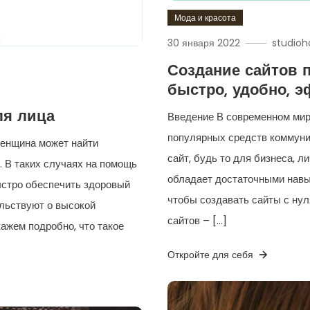
Мода и красота
30 января 2022
studioh
Создание сайтов 
быстро, удобно, э
ля лица
Введение В современном мир
популярных средств коммуни
женщина может найти
сайт, будь то для бизнеса, л
 В таких случаях на помощь
обладает достаточными навы
ыстро обеспечить здоровый
чтобы создавать сайты с нул
ельствуют о высокой
сайтов – […]
ажем подробно, что такое
Откройте для себя