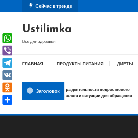
Перейти
Сейчас в тренде
к
содержимому
Ustilimka
Все для здоровья
WhatsApp
Viber
ГЛАВНАЯ
ПРОДУКТЫ ПИТАНИЯ
ДИЕТЫ
Telegram
VK
Сфера деятельности подросткового
Заголовок
психолога и ситуации для обращения
Odnoklassniki
Отправить