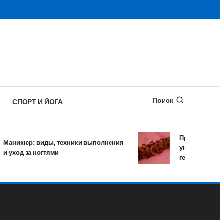
Поиск
СПОРТ И ЙОГА
Противопаразитар
икюр: виды, техники выполнения
уничтожает более
од за ногтями
гельминтов за оди