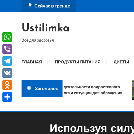
Перейти
Сейчас в тренде
к
содержимому
Ustilimka
Все для здоровья
WhatsApp
Viber
ГЛАВНАЯ
ПРОДУКТЫ ПИТАНИЯ
ДИЕТЫ
Telegram
VK
Сфера деятельности подросткового
Заголовок
психолога и ситуации для обращения
Odnoklassniki
Отправить
Используя силу