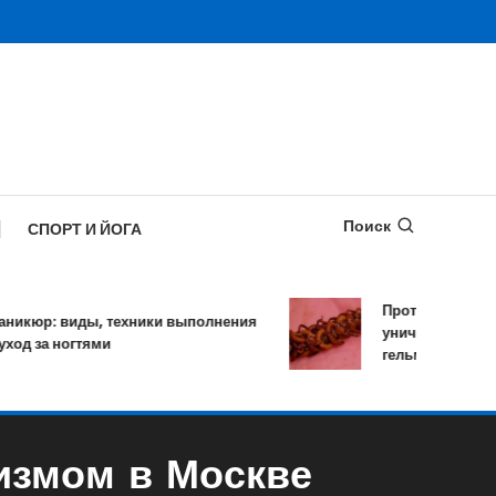
Поиск
СПОРТ И ЙОГА
Противопаразитарн
юр: виды, техники выполнения
уничтожает более 1
д за ногтями
гельминтов за один
лизмом в Москве