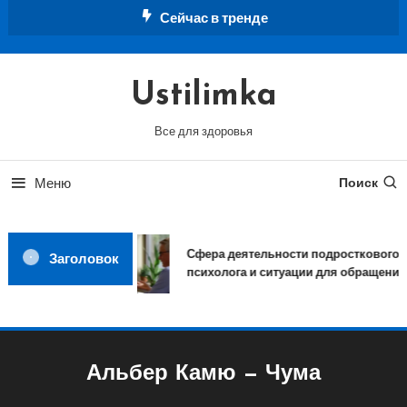
Перейти
Сейчас в тренде
к
содержимому
Ustilimka
Все для здоровья
Меню
Поиск
Сфера деятельности подросткового
Заголовок
психолога и ситуации для обращения
Альбер Камю — Чума