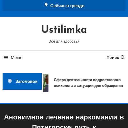
Перейти
Сейчас в тренде
к
содержимому
Ustilimka
Все для здоровья
Меню
Поиск
Сфера деятельности подросткового
Заголовок
психолога и ситуации для обращения
Анонимное лечение наркомании в