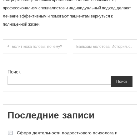
профессионализм специалистов и индивидуальный подход делают
лечение эффективным и помогают пациентам вернуться к
полноценной жизни.
Навигация
Болит кожа головы: почему?
Бальзам Болотова: История, состав и применение
по
Поиск
записям
Поиск
Последние записи
Сфера деятельности подросткового психолога и