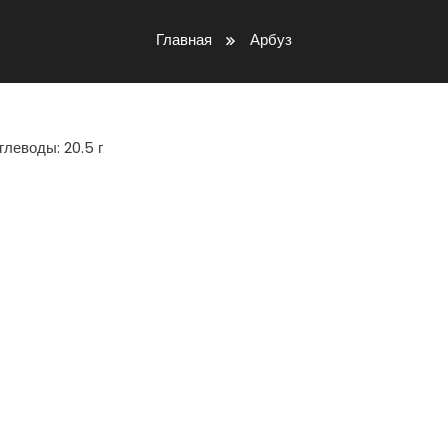
Главная
Арбуз
глеводы: 20.5 г
iki
ть