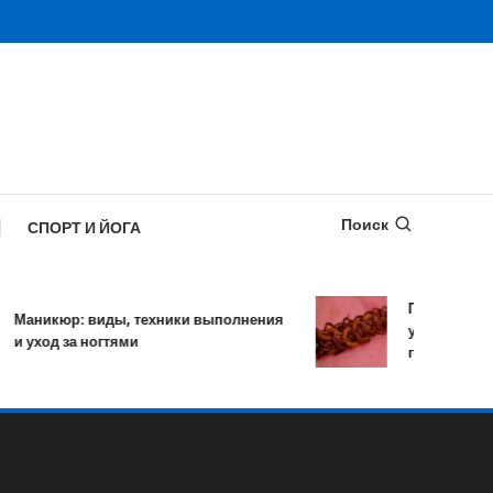
Поиск
СПОРТ И ЙОГА
Противопараз
Маникюр: виды, техники выполнения
уничтожает бо
и уход за ногтями
гельминтов за