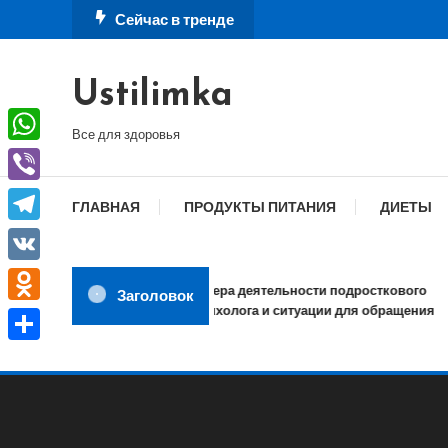
Перейти
Сейчас в тренде
к
содержимому
Ustilimka
Все для здоровья
WhatsApp
Viber
ГЛАВНАЯ
ПРОДУКТЫ ПИТАНИЯ
ДИЕТЫ
Telegram
VK
Сфера деятельности подросткового
Заголовок
психолога и ситуации для обращения
Odnoklassniki
Отправить