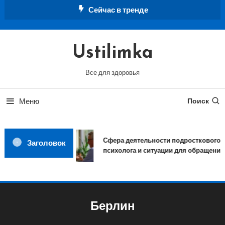
Перейти
Сейчас в тренде
к
содержимому
Ustilimka
Все для здоровья
Меню
Поиск
Сфера деятельности подросткового
Заголовок
психолога и ситуации для обращения
Берлин