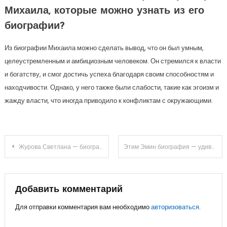
Михаила, которые можно узнать из его
биографии?
Из биографии Михаила можно сделать вывод, что он был умным,
целеустремленным и амбициозным человеком. Он стремился к власти
и богатству, и смог достичь успеха благодаря своим способностям и
находчивости. Однако, у него также были слабости, такие как эгоизм и
жажду власти, что иногда приводило к конфликтам с окружающими.
Навигация
Журова Светлана — биография, личная жизнь, муж и дети — все о известной писательнице
Этим Эмин биография — удивительные истории о жизни и творчестве российского певца, которого полюбили миллионы поклонников
по
записям
Добавить комментарий
Для отправки комментария вам необходимо
авторизоваться
.