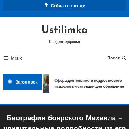
Перейти
Сейчас в тренде
к
содержимому
Ustilimka
Все для здоровья
Меню
Поиск
Сфера деятельности подросткового
Заголовок
психолога и ситуации для обращения
Биография боярского Михаила —