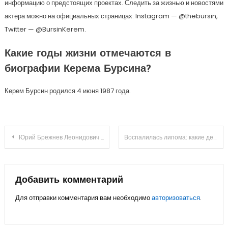
информацию о предстоящих проектах. Следить за жизнью и новостями
актера можно на официальных страницах: Instagram — @thebursin,
Twitter — @BursinKerem.
Какие годы жизни отмечаются в
биографии Керема Бурсина?
Керем Бурсин родился 4 июня 1987 года.
Навигация
Юрий Брежнев Леонидович – жизнь, карьера и вклад в развитие страны
Воспалилась липома: какие действия предпринять в домашних условиях
по
записям
Добавить комментарий
Для отправки комментария вам необходимо
авторизоваться
.