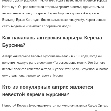
Керем Бурсин родился 4 июня 1987 года в известном турецком городе
Истанбул. Он рос вместе со старшим братом в семье, где мать была
англичанкой, а отец — турком. Керем Бурсин изучал в Анкарском
Бельеди Еркан Колледж. Досконально закончив учебу, Керем решает
стать моделью и занимаlся спортивной модой.
Как началась актерская карьера Керема
Бурсина?
Актёрская карьера Керема Бурсина началась в 2013 году, когда он
получил главную роль в сериале «Ты согреваешь меня». Это был его
первый проект в качестве актёра, и успех этой роли, безусловно, помог
ему стать популярным актёром в Турции.
Кто из популярных актрис является
невестой Керема Бурсина?
Невестой Керема Бурсина является популярная актриса Ханде Эрчел,