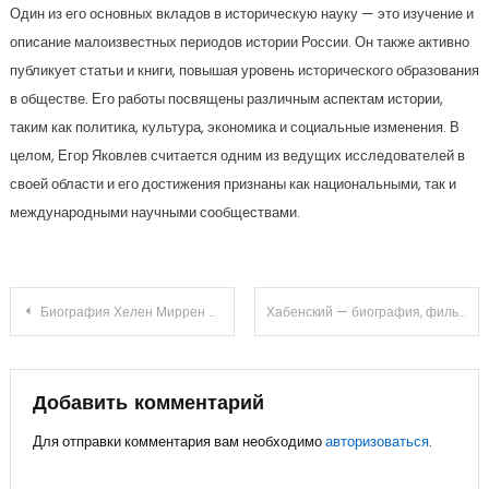
Один из его основных вкладов в историческую науку — это изучение и
описание малоизвестных периодов истории России. Он также активно
публикует статьи и книги, повышая уровень исторического образования
в обществе. Его работы посвящены различным аспектам истории,
таким как политика, культура, экономика и социальные изменения. В
целом, Егор Яковлев считается одним из ведущих исследователей в
своей области и его достижения признаны как национальными, так и
международными научными сообществами.
Навигация
Биография Хелен Миррен — успешная актриса с неподдельной страстью к искусству, многократная лауреатка престижных наград и источник вдохновения для поколений актеров
Хабенский — биография, фильмография и личная жизнь выдающегося актера Алексея Хабенского — узнайте все о его успехах и событиях в его жизни
по
записям
Добавить комментарий
Для отправки комментария вам необходимо
авторизоваться
.