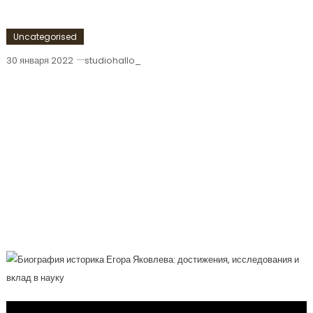
Uncategorised
30 января 2022
studiohallo_
Биография Историка Егора Яковлева
— Знаменитого Ученого, Публициста И
Автора Многочисленных Научных
Работ, Отличившегося Своими
Значительными Достижениями,
Глубокими Исследованиями И
Огромным Вкладом В Развитие
Исторической Науки