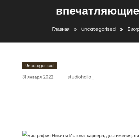
впечатляющие
Главная
Uncategorised
Биог
Uncategorised
31 января 2022
studiohallo_
Биография Никиты Исто
Путь, Впечатляющие До
Жизни