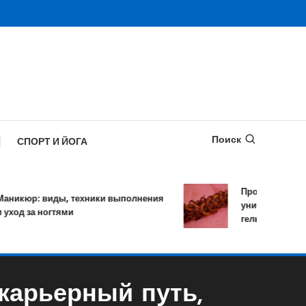
Поиск
СПОРТ И ЙОГА
Противопаразитар
кюр: виды, техники выполнения
уничтожает более 
од за ногтями
гельминтов за оди
карьерный путь,