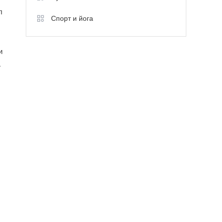
л
Спорт и йога
и
-
с