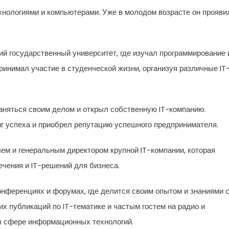
нологиями и компьютерами. Уже в молодом возрасте он прояви
й государственный университет, где изучал программирование 
ринимал участие в студенческой жизни, организуя различные IT
аняться своим делом и открыл собственную IT-компанию.
иг успеха и приобрел репутацию успешного предпринимателя.
ем и генеральным директором крупной IT-компании, которая
ечения и IT-решений для бизнеса.
онференциях и форумах, где делится своим опытом и знаниями 
их публикаций по IT-тематике и частым гостем на радио и
 в сфере информационных технологий.