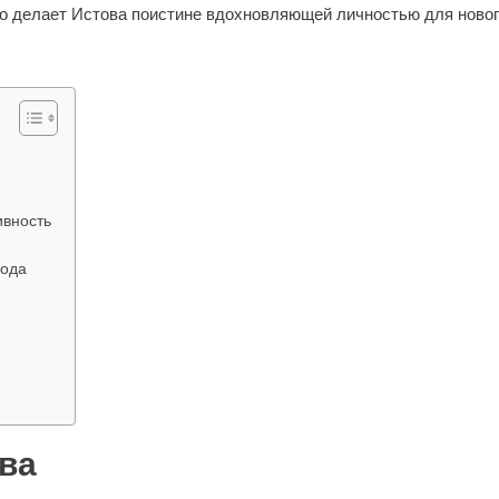
то делает Истова поистине вдохновляющей личностью для ново
ивность
года
ва