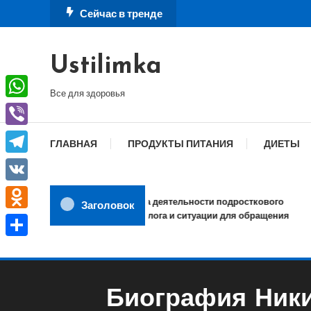
Перейти
Сейчас в тренде
к
содержимому
Ustilimka
Все для здоровья
WhatsApp
Viber
ГЛАВНАЯ
ПРОДУКТЫ ПИТАНИЯ
ДИЕТЫ
Telegram
VK
Сфера деятельности подросткового
Заголовок
психолога и ситуации для обращения
Odnoklassniki
Отправить
Биография Ники