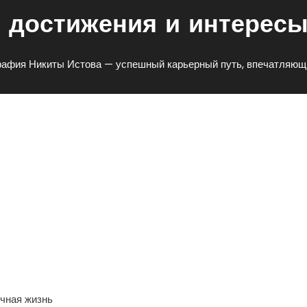
 достижения и интересы
рафия Никиты Истова — успешный карьерный путь, впечатляющи
ва — Успешный Карьерный
стижения И Интересы Личной