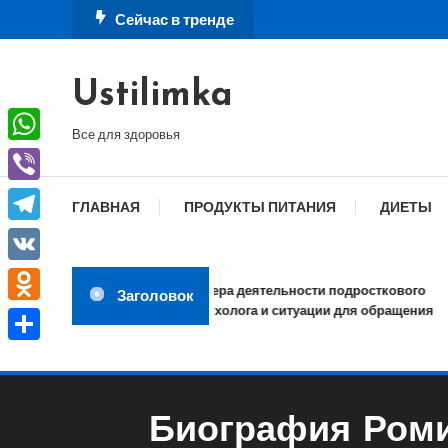
Перейти
Сейчас в тренде
к
содержимому
Ustilimka
Все для здоровья
WhatsApp
Viber
ГЛАВНАЯ
ПРОДУКТЫ ПИТАНИЯ
ДИЕТЫ
Telegram
VK
Сфера деятельности подросткового
Заголовок
психолога и ситуации для обращения
Odnoklassniki
Отправить
Биография Роми