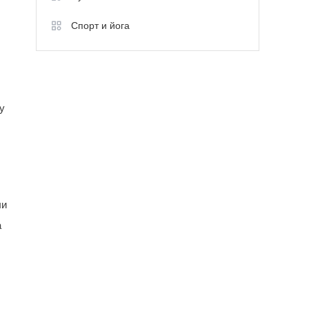
Спорт и йога
у
ли
а