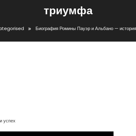
триумфа
ategorised
Биография Ромины Пауэр и Альбано — истори
р И Альбано — История