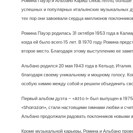
Ромина Пауэр и Альбано Кариш Оккастелло, больше и
успешных и популярных итальянских музыкальных дуэ
тех пор они завоевали сердца миллионов поклонников
Ромина Пауэр родилась 31 октября 1953 года в Калиа
когда ей было всего 15 лет. В 1970 году Ромина пре
второе место. Благодаря этому выступлению ее замет
Альбано родился 20 мая 1943 года в Кельце, Италия.
благодаря своему уникальному и мощному голосу. Ког
особую химию между собой и решили объединить сво
Первый альбом дуэта – «Atto I» был выпущен в 1975 г
«Sharazan», стали настоящими гимнами любви и счит
Альбано продолжали радовать поклонников новыми ал
Кроме музыкальной карьеры, Ромина и Альбано прове