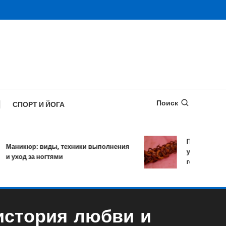
Поиск
СПОРТ И ЙОГА
Противопаразит
никюр: виды, техники выполнения
уничтожает бол
уход за ногтями
гельминтов за о
история любви и