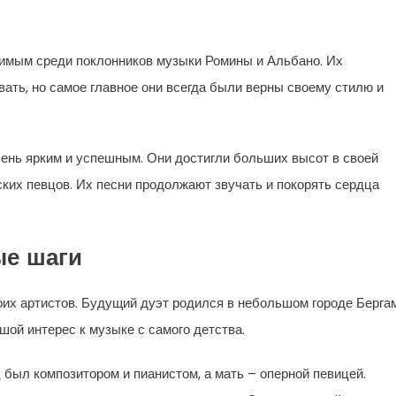
имым среди поклонников музыки Ромины и Альбано. Их
ать, но самое главное они всегда были верны своему стилю и
ень ярким и успешным. Они достигли больших высот в своей
ских певцов. Их песни продолжают звучать и покорять сердца
ые шаги
оих артистов. Будущий дуэт родился в небольшом городе Берга
шой интерес к музыке с самого детства.
 был композитором и пианистом, а мать – оперной певицей.