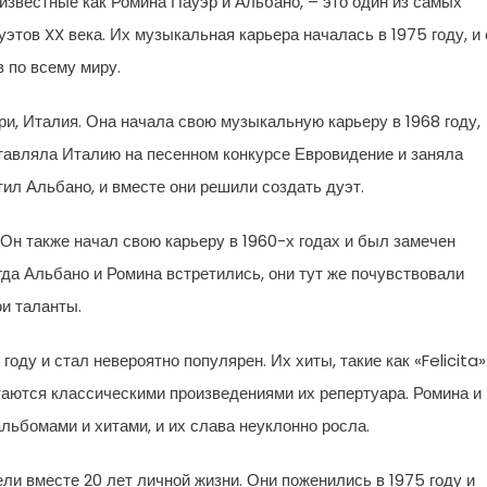
звестные как Ромина Пауэр и Альбано, – это один из самых
тов XX века. Их музыкальная карьера началась в 1975 году, и 
 по всему миру.
ри, Италия. Она начала свою музыкальную карьеру в 1968 году,
дставляла Италию на песенном конкурсе Евровидение и заняла
ил Альбано, и вместе они решили создать дуэт.
 Он также начал свою карьеру в 1960-х годах и был замечен
да Альбано и Ромина встретились, они тут же почувствовали
и таланты.
оду и стал невероятно популярен. Их хиты, такие как «Felicita»
аются классическими произведениями их репертуара. Ромина и
ьбомами и хитами, и их слава неуклонно росла.
ли вместе 20 лет личной жизни. Они поженились в 1975 году и