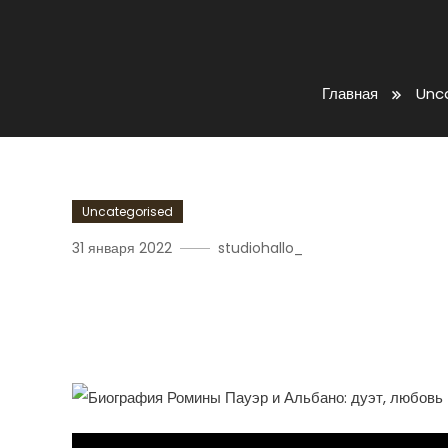
Главная
Unc
Uncategorised
31 января 2022
studiohallo_
Биография Ромины Пауэ
Любви И Триумфа