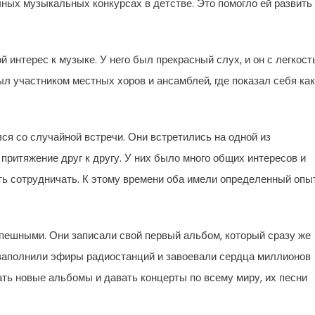
чных музыкальных конкурсах в детстве. Это помогло ей развить
интерес к музыке. У него был прекрасный слух, и он с легкос
л участником местных хоров и ансамблей, где показал себя как
ся со случайной встречи. Они встретились на одной из
ритяжение друг к другу. У них было много общих интересов и
ь сотрудничать. К этому времени оба имели определенный опы
пешными. Они записали свой первый альбом, который сразу же
 заполнили эфиры радиостанций и завоевали сердца миллионов
ать новые альбомы и давать концерты по всему миру, их песни