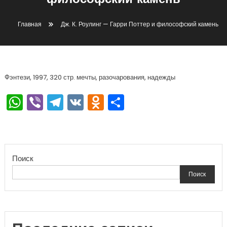
философский камень
Главная
Дж. К. Роулинг — Гарри Поттер и философский камень
Фэнтези, 1997, 320 стр. мечты, разочарования, надежды
WhatsApp
Viber
Telegram
VK
Odnoklassniki
Отправить
Поиск
Поиск