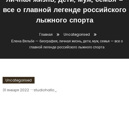
личная жизнь, дети, муж, семья —
все о главной легенде российского
лыжного спорта
Главная
Uncategorised
Елена Вяльбе — биография, личная жизнь, дети, муж, семья — все о
главной легенде российского лыжного спорта
Uncategorised
31 января 2022
studiohallo_
Елена Вяльбе — Биография, Личная
Жизнь, Дети, Муж, Семья — Все О
Главной Легенде Российского
Лыжного Спорта