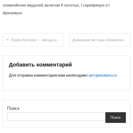
олимпийских медалей, включая 6 золотых, 1 серебряную и 1
бронзовую.
Навигация
Лаура Кеосаян — звезда шоу «Холостяк» и успешная профессиональная визажистка, погрузитесь в интригующую и захватывающую историю ее биографии и узнайте все о ее увлекательной личной жизни!
Домашние методы избавления от шипицы: обзор средств
по
записям
Добавить комментарий
Для отправки комментария вам необходимо
авторизоваться
.
Поиск
Поиск