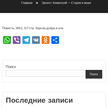
Главная
Эрнест Хемингуэй — Старик и море
Повесть, 1952, 127 стр. борьба добра и зла
WhatsApp
Viber
Telegram
VK
Odnoklassniki
Отправить
Поиск
Поиск
Последние записи