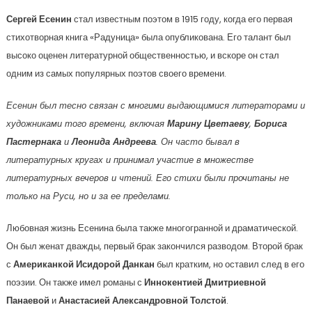
Сергей Есенин
стал известным поэтом в 1915 году, когда его первая
стихотворная книга «Радуница» была опубликована. Его талант был
высоко оценен литературной общественностью, и вскоре он стал
одним из самых популярных поэтов своего времени.
Есенин был тесно связан с многими выдающимися литераторами и
художниками того времени, включая
Марину Цветаеву
,
Бориса
Пастернака
и
Леонида Андреева
. Он часто бывал в
литературных кругах и принимал участие в множестве
литературных вечеров и чтений. Его стихи были прочитаны не
только на Руси, но и за ее пределами.
Любовная жизнь Есенина была также многогранной и драматической.
Он был женат дважды, первый брак закончился разводом. Второй брак
с
Американкой Исидорой Данкан
был кратким, но оставил след в его
поэзии. Он также имел романы с
Иннокентией Дмитриевной
Панаевой
и
Анастасией Александровной Толстой
.