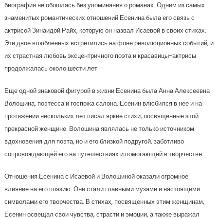
биография не обошлась без упоминания о романах. Одним из самых
знаменитых романтических отношений Есенина была его связь с
актрисой Зинаидой Райх, которую он назвал Исаевой в своих стихах.
Эти двое влюбленных встретились на фоне революционных событий, и
их страстная любовь эксцентричного поэта и красавицы-актрисы
продолжалась около шести лет.
Еще одной знаковой фигурой в жизни Есенина была Анна Алексеевна
Волошина, поэтесса и госпожа салона. Есенин влюбился в нее и на
протяжении нескольких лет писал яркие стихи, посвященные этой
прекрасной женщине. Волошина являлась не только источником
вдохновения для поэта, но и его близкой подругой, заботливо
сопровождающей его на путешествиях и помогающей в творчестве.
Отношения Есенина с Исаевой и Волошиной оказали огромное
влияние на его поэзию. Они стали главными музами и настоящими
символами его творчества. В стихах, посвященных этим женщинам,
Есенин освещал свои чувства, страсти и эмоции, а также выражал