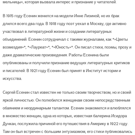
мельницы», которая вызвала интерес и признание у читателей.
В 1915 году Есенин женился на модели Инне Лизиной, но их брак
длился всего два года. В 1918 году поэт уехал в Москву, где активно
участвовал в литературной жизни и создании литературных
объединений. Есенин сотрудничал с такими журналами, как *»Цветы
возмездия»*, *»Лауреат»*, *»Юность»*. Он писал стихи, поэмы, прозу и
даже драматические произведения. Работы Есенина были
опубликованы и получили признание ведущих литературных критиков
и писателей. В 1921 году Есенин был принят в Институт истории и
искусства.
Сергей Есенин стал известен не только своим творчеством, но и своей
яркой личностью. Он полюбился женщинам своим непосредственным
обаянием и неординарным талантом. Есенин знакомился и влюблялся
в множество женщин, одна из которых, известная балерина Исидора
Дункан, послужила причиной его путешествия в Америку в 1922 году.
Там он был встречен с большим энтузиазмом, его стихи публиковались