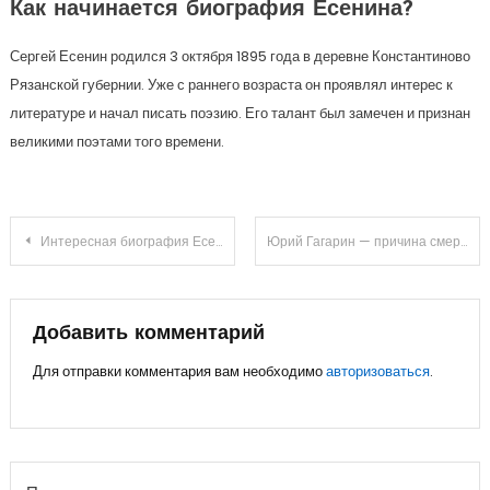
Как начинается биография Есенина?
Сергей Есенин родился 3 октября 1895 года в деревне Константиново
Рязанской губернии. Уже с раннего возраста он проявлял интерес к
литературе и начал писать поэзию. Его талант был замечен и признан
великими поэтами того времени.
Навигация
Интересная биография Есенина для 6 класса — узнайте все о жизни и творчестве великого поэта!
Юрий Гагарин — причина смерти, биография и последние новости 2022
по
записям
Добавить комментарий
Для отправки комментария вам необходимо
авторизоваться
.