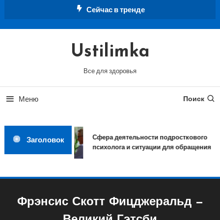
Перейти
Сейчас в тренде
к
содержимому
Ustilimka
Все для здоровья
Меню
Поиск
Сфера деятельности подросткового
Заголовок
психолога и ситуации для обращения
Фрэнсис Скотт Фицджеральд —