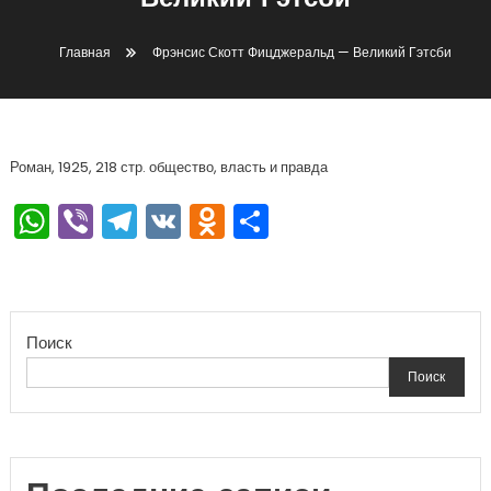
Великий Гэтсби
Главная
Фрэнсис Скотт Фицджеральд — Великий Гэтсби
Роман, 1925, 218 стр. общество, власть и правда
WhatsApp
Viber
Telegram
VK
Odnoklassniki
Отправить
Поиск
Поиск