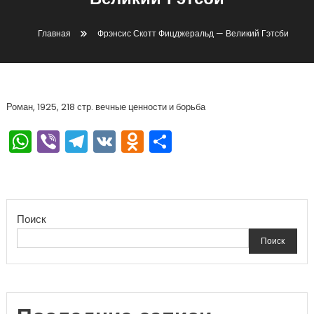
Великий Гэтсби
Главная
Фрэнсис Скотт Фицджеральд — Великий Гэтсби
Роман, 1925, 218 стр. вечные ценности и борьба
WhatsApp
Viber
Telegram
VK
Odnoklassniki
Отправить
Поиск
Поиск