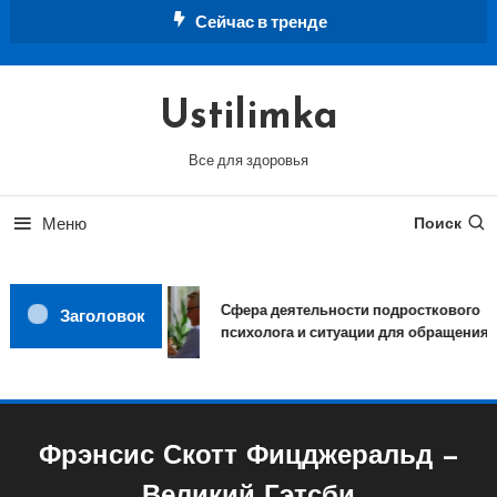
Перейти
Сейчас в тренде
к
содержимому
Ustilimka
Все для здоровья
Меню
Поиск
Сфера деятельности подросткового
Заголовок
психолога и ситуации для обращения
Фрэнсис Скотт Фицджеральд —