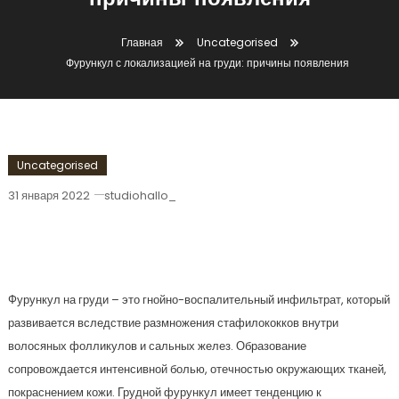
причины появления
Главная
Uncategorised
Фурункул с локализацией на груди: причины появления
Uncategorised
31 января 2022
studiohallo_
Фурункул С Локализацией На Груди:
Причины Появления
Фурункул на груди – это гнойно-воспалительный инфильтрат, который
развивается вследствие размножения стафилококков внутри
волосяных фолликулов и сальных желез. Образование
сопровождается интенсивной болью, отечностью окружающих тканей,
покраснением кожи. Грудной фурункул имеет тенденцию к