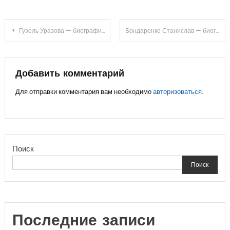
Навигация
Гузель Уразова — биография, творчество и успехи популярной певицы
Бондаренко Станислав — биография, личная жизнь, жена, дети, фото. Новости и статьи о знаменитостях
по
записям
Добавить комментарий
Для отправки комментария вам необходимо
авторизоваться
.
Поиск
Поиск
Последние записи