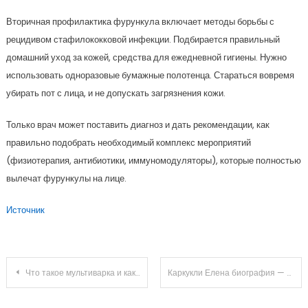
Вторичная профилактика фурункула включает методы борьбы с
рецидивом стафилококковой инфекции. Подбирается правильный
домашний уход за кожей, средства для ежедневной гигиены. Нужно
использовать одноразовые бумажные полотенца. Стараться вовремя
убирать пот с лица, и не допускать загрязнения кожи.
Только врач может поставить диагноз и дать рекомендации, как
правильно подобрать необходимый комплекс мероприятий
(физиотерапия, антибиотики, иммуномодуляторы), которые полностью
вылечат фурункулы на лице.
Источник
Навигация
Что такое мультиварка и как ее выбирать?
Каркукли Елена биография — удивительные события и впечатляющий путь в карьере
по