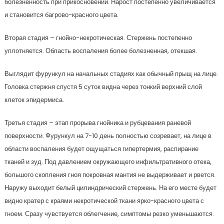
болезненность при прикосновении. Нарост постепенно увеличивается
и становится багрово-красного цвета.
Вторая стадия – гнойно-некротическая. Стержень постепенно
уплотняется. Область воспаления более болезненная, отекшая.
Выглядит фурункул на начальных стадиях как обычный прыщ на лице.
Головка стержня спустя 5 суток видна через тонкий верхний слой
клеток эпидермиса.
Третья стадия – этап прорыва гнойника и рубцевания раневой
поверхности. Фурункул на 7-10 день полностью созревает, на лице в
области воспаления будет ощущаться гипертермия, распирание
тканей и зуд. Под давлением окружающего инфильтративного отека,
большого скопления гноя покровная мантия не выдерживает и рвется.
Наружу выходит белый цилиндрический стержень. На его месте будет
видно кратер с краями некротической ткани ярко-красного цвета с
гноем. Сразу чувствуется облегчение, симптомы резко уменьшаются.