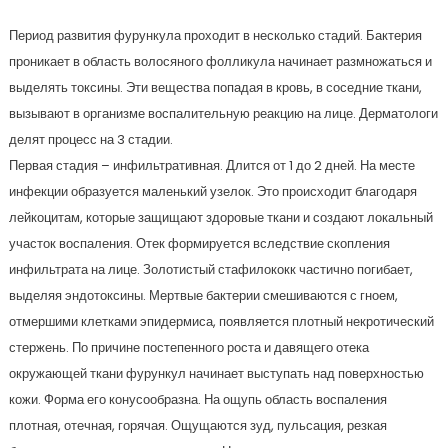
Период развития фурункула проходит в несколько стадий. Бактерия
проникает в область волосяного фолликула начинает размножаться и
выделять токсины. Эти вещества попадая в кровь, в соседние ткани,
вызывают в организме воспалительную реакцию на лице. Дерматологи
делят процесс на 3 стадии.
Первая стадия – инфильтративная. Длится от 1 до 2 дней. На месте
инфекции образуется маленький узелок. Это происходит благодаря
лейкоцитам, которые защищают здоровые ткани и создают локальный
участок воспаления. Отек формируется вследствие скопления
инфильтрата на лице. Золотистый стафилококк частично погибает,
выделяя эндотоксины. Мертвые бактерии смешиваются с гноем,
отмершими клетками эпидермиса, появляется плотный некротический
стержень. По причине постепенного роста и давящего отека
окружающей ткани фурункул начинает выступать над поверхностью
кожи. Форма его конусообразна. На ощупь область воспаления
плотная, отечная, горячая. Ощущаются зуд, пульсация, резкая