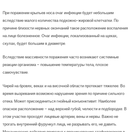
При поражении крыльев носа очаг инфекции будет небольшим
вследствие малого количества подкожно-жировой клетчатки. По
причине близости нервных окончаний такое расположение воспаления
на лице болезненное. Очаг инфекции, локализованный на щеках,
скулах, будет большим в диаметре.
Вследствие массивности поражения часто возникают системные
реакции организма – повышение температуры тела, плохое
самочувствие.
Чирей на бровях, веках и на височной области протекает тяжелее. Во
время вызревания возможно нарушение зрения по причине сильного
отека. Может присоединиться гнойный конъюнктивит. Наиболее
опасное расположение – над верхней губой, челюсти и подбородке. В
этом участке проходят лицевые артерии, вены и нервы. Важно не
трогать внутренний фурункул лица, не разрывать его, не давить.
Механические действия приведут к проникновению стафилококков в