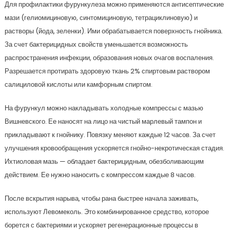
Для профилактики фурункулеза можно применяются антисептические
мази (гелиомициновую, синтомициновую, тетрациклиновую) и
растворы (йода, зеленки). Ими обрабатывается поверхность гнойника.
За счет бактерицидных свойств уменьшается возможность
распространения инфекции, образования новых очагов воспаления.
Разрешается протирать здоровую ткань 2% спиртовым раствором
салициловой кислоты или камфорным спиртом.
На фурункул можно накладывать холодные компрессы с мазью
Вишневского. Ее наносят на лицо на чистый марлевый тампон и
прикладывают к гнойнику. Повязку меняют каждые 12 часов. За счет
улучшения кровообращения ускоряется гнойно-некротическая стадия.
Ихтиоловая мазь — обладает бактерицидным, обезболивающим
действием. Ее нужно наносить с компрессом каждые 8 часов.
После вскрытия нарыва, чтобы рана быстрее начала заживать,
используют Левомеколь. Это комбинированное средство, которое
борется с бактериями и ускоряет регенерационные процессы в