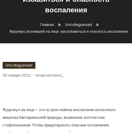
избавиться и опасность
воспаления
Главная
Uncategorised
Фурункул, возникший на лице: как избавиться и опасность воспаления
Uncategorised
30 января 2022
znakcomstva_
Фурункул, Возникший На Лице: Как
Избавиться И Опасность Воспаления
Фурункул на лице – это острое гнойное воспаление волосяного
мешочка бактериальной природы, вызванное золотистым
стафилококком. Чтобы предотвратить опасные осложнения,