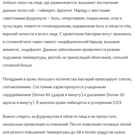
лобных пазух на лице, где размножается, вызывает воспаления
данных полостей – гайморит, фронтит. Наряду с местными
симптомами фурункула – боль, гипертермия, покраснение, отек и
пульсация, появятся головокружение, выраженная боль в области лба,
верхней челюсти и всего лица. С кровотоком бактерии могут проникать
в головной мозг через гемато-энцефалический барьер, вызывая
менингит, энцефалит. Данные заболевания проявляются резким
подъемом температуры, рвотой, не приносящей облегчения, сильной
головной болью.
Попадание в кровь большого количества бактерий провоцирует сепсис,
септикопиемию. Состояние характеризуется учащенным
сердцебиением (более 80 ударов в минуту) и дыханием (более 20
вдохов в минуту). В анализе крови лейкоцитоз и ускоренная СОЭ.
Важно следить за фурункулом в области лица и не пропустить
начальные проявления осложнений. После появления головных болей
или резкого повышения температуры до 38 и более градусов нужно