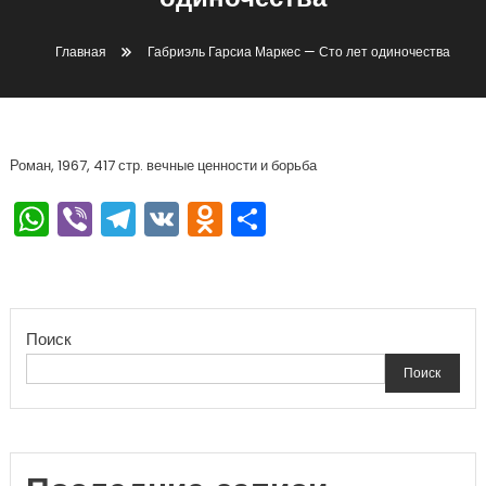
одиночества
Главная
Габриэль Гарсиа Маркес — Сто лет одиночества
Роман, 1967, 417 стр. вечные ценности и борьба
WhatsApp
Viber
Telegram
VK
Odnoklassniki
Отправить
Поиск
Поиск