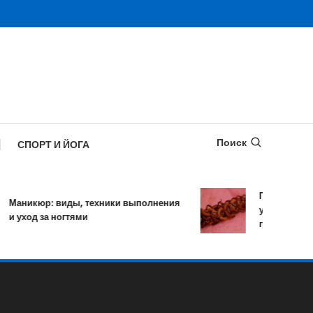
Поиск
СПОРТ И ЙОГА
Противопараз
Маникюр: виды, техники выполнения
уничтожает бо
и уход за ногтями
гельминтов за