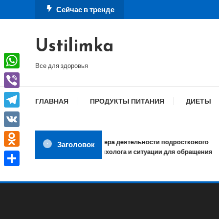
Перейти
Сейчас в тренде
к
содержимому
Ustilimka
Все для здоровья
WhatsApp
Viber
ГЛАВНАЯ
ПРОДУКТЫ ПИТАНИЯ
ДИЕТЫ
Telegram
VK
Сфера деятельности подросткового
Заголовок
психолога и ситуации для обращения
Odnoklassniki
Отправить