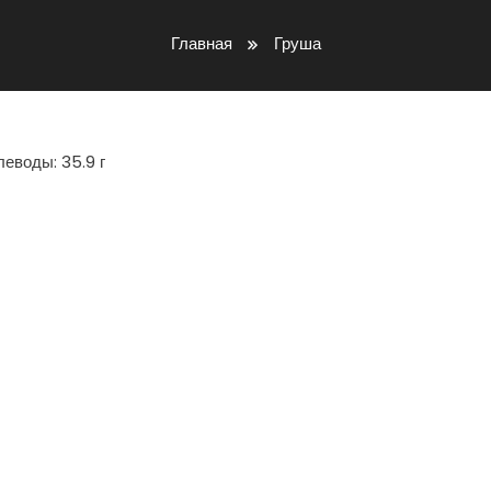
Главная
Груша
глеводы: 35.9 г
iki
ть