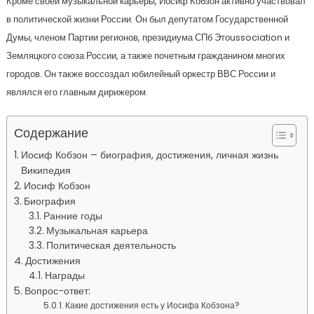
Кроме своей музыкальной карьеры, Иосиф Кобзон активно участвовал
в политической жизни России. Он был депутатом Государственной
Думы, членом Партии регионов, президиума СПб Этоussociation и
Земляцкого союза России, а также почетным гражданином многих
городов. Он также воссоздал юбилейный оркестр ВВС России и
являлся его главным дирижером.
Содержание
Иосиф Кобзон – биография, достижения, личная жизнь
Википедия
Иосиф Кобзон
Биография
Ранние годы
Музыкальная карьера
Политическая деятельность
Достижения
Награды
Вопрос-ответ:
Какие достижения есть у Иосифа Кобзона?