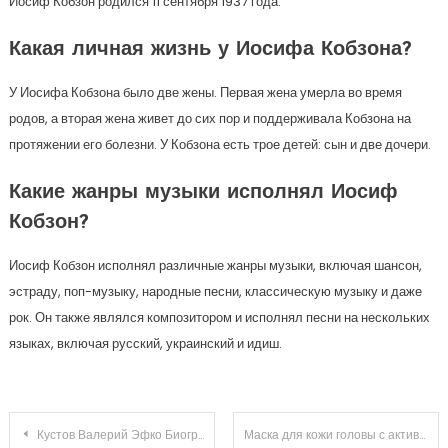
Иосиф Кобзон родился 11 сентября 1937 года.
Какая личная жизнь у Иосифа Кобзона?
У Иосифа Кобзона было две жены. Первая жена умерла во время
родов, а вторая жена живет до сих пор и поддерживала Кобзона на
протяжении его болезни. У Кобзона есть трое детей: сын и две дочери.
Какие жанры музыки исполнял Иосиф
Кобзон?
Иосиф Кобзон исполнял различные жанры музыки, включая шансон,
эстраду, поп-музыку, народные песни, классическую музыку и даже
рок. Он также являлся композитором и исполнял песни на нескольких
языках, включая русский, украинский и идиш.
Навигация
Кустов Валерий Эфко Биография — талантливый и успешный писатель, чья карьера стала образцом успеха в мире литературы
Маска для кожи головы с активированным углем