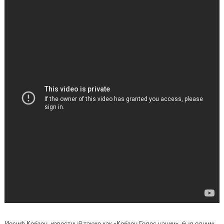
Иосиф Кобзон, известный также как «Кобзон Голос нации», был одним