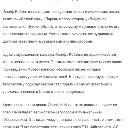
Иосиф Кобзон известен как певец романтичных и лирических песен,
таких как «Летний сад», «Парень в сорок втором», «Вечерняя
застольная», «Чужие губы». Его голос сразу же узнают, и многие его
исполнения стали хитами. Кобзон также успешно сотрудничал с
другими известными музыкантами и композиторами.
Однако музыкальная карьера Иосифа Кобзона не ограничивается
только исполнением песен. Он также является автором многих своих
произведений. Кобзон написал несколько песен, которые
пользовались успехом у слушателей. Благодаря своему таланту и
творческому подходу Кобзон стал одним из самых известных и
уважаемых певцов в Союзе и за его пределами.
Кроме популярных песен, Иосиф Кобзон также исполнял и арии из
опер. Он обладал великолепным голосом и музыкальным
образованием, благодаря чему с легкостью справлялся со сложными
партиями. В его репертуаре есть арии из опер П.И. Чайковского, И.С.