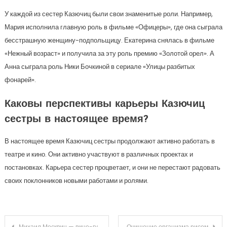
У каждой из сестер Казючиц были свои знаменитые роли. Например,
Мария исполнила главную роль в фильме «Офицеры», где она сыграла
бесстрашную женщину-подпольщицу. Екатерина снялась в фильме
«Нежный возраст» и получила за эту роль премию «Золотой орел». А
Анна сыграла роль Ники Бочкиной в сериале «Улицы разбитых
фонарей».
Каковы перспективы карьеры Казючиц
сестры в настоящее время?
В настоящее время Казючиц сестры продолжают активно работать в
театре и кино. Они активно участвуют в различных проектах и
постановках. Карьера сестер процветает, и они не перестают радовать
своих поклонников новыми работами и ролями.
Навигация
Михаил Москвин — вице-губернатор Ленинградской области — биография, достижения и вклад в развитие региона
Очищение организма рисом