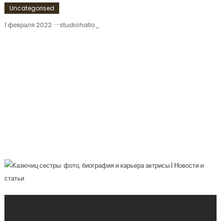
Uncategorised
1 февраля 2022
studiohallo_
Казючиц Сестры — Удивительная
История Актрис, Чья Биография И
Карьера Окутаны Атмосферой
Загадочности И Таланта!
Увлекательное Фото-Путешествие По
Творческому Пути Выдающихся
Представительниц Экранных И
Театральных Искусств!