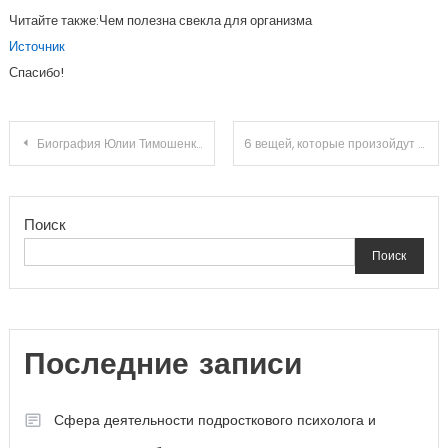
Читайте также:Чем полезна свекла для организма
Источник
Спасибо!
Навигация
Биография Юлии Тимошенко — история ее ранней жизни, политическая карьера и впечатляющие достижения
6 вещей, которые произойдут с телом, когда вы откажетесь от алкоголя
по
Поиск
записям
Поиск
Последние записи
Сфера деятельности подросткового психолога и