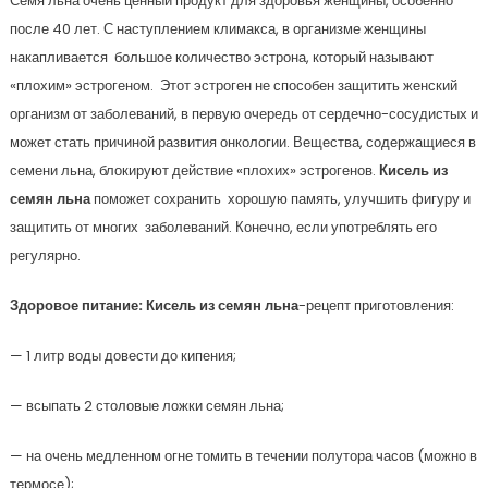
Семя льна очень ценный продукт для здоровья женщины, особенно
после 40 лет. С наступлением климакса, в организме женщины
накапливается большое количество эстрона, который называют
«плохим» эстрогеном. Этот эстроген не способен защитить женский
организм от заболеваний, в первую очередь от сердечно-сосудистых и
может стать причиной развития онкологии. Вещества, содержащиеся в
семени льна, блокируют действие «плохих» эстрогенов.
Кисель из
семян льна
поможет сохранить хорошую память, улучшить фигуру и
защитить от многих заболеваний. Конечно, если употреблять его
регулярно.
Здоровое питание: Кисель из семян льна
-рецепт приготовления:
— 1 литр воды довести до кипения;
— всыпать 2 столовые ложки семян льна;
— на очень медленном огне томить в течении полутора часов (можно в
термосе);