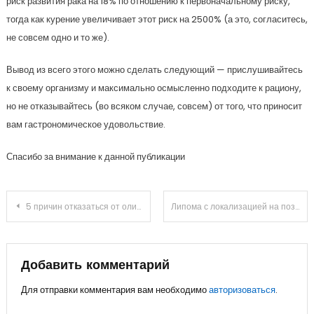
риск развития рака на 18% по отношению к первоначальному риску,
тогда как курение увеличивает этот риск на 2500% (а это, согласитесь,
не совсем одно и то же).
Вывод из всего этого можно сделать следующий — прислушивайтесь
к своему организму и максимально осмысленно подходите к рациону,
но не отказывайтесь (во всяком случае, совсем) от того, что приносит
вам гастрономическое удовольствие.
Спасибо за внимание к данной публикации
Навигация
5 причин отказаться от оливкового масла
Липома с локализацией на позвоночнике: опасность и как избавиться
по
записям
Добавить комментарий
Для отправки комментария вам необходимо
авторизоваться
.