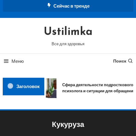
Перейти
Сейчас в тренде
к
содержимому
Ustilimka
Все для здоровья
Меню
Поиск
Сфера деятельности подросткового
Заголовок
психолога и ситуации для обращения
Кукуруза