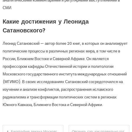
аналитическими комментариями и регулярными выступлениями в
СМИ.
Какие достижения у Леонида
Сатановского?
Леонид Сатановский — автор более 20 книг, в которых он анализирует
политические процессы в различных регионах мира, в том числе в
России, Ближнем Востоке и Северной Африке. Он является
профессором кафедры Отечественной истории и политологии
Московского государственного института международных отношений
(МГИМО). В своих исследованиях Сатановский сосредоточился на
изучении и анализе конфликтов, распространения исламского
радикализма и трансформации политических систем в регионах
Южного Кавказа, Ближнего Востока и Северной Африки.
Навигация
Биография декана Московского государственного университета Андрея Сидорова — от студента до руководителя
Овсянка, сэр: как правильно готовить овсяную кашу