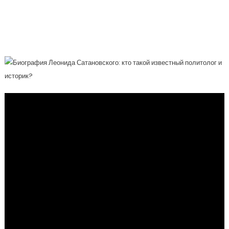
Чье Имя Стало Синонимом
Профессионализма И Аналитической
Глубины