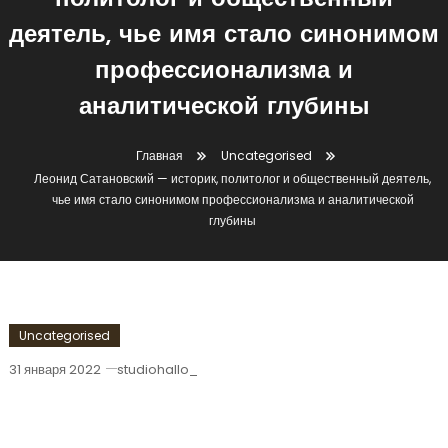
политолог и общественный
деятель, чье имя стало синонимом
профессионализма и
аналитической глубины
Главная
Uncategorised
Леонид Сатановский — историк, политолог и общественный деятель,
чье имя стало синонимом профессионализма и аналитической
глубины
Uncategorised
31 января 2022
studiohallo_
Леонид Сатановский — Историк,
Политолог И Общественный Деятель,