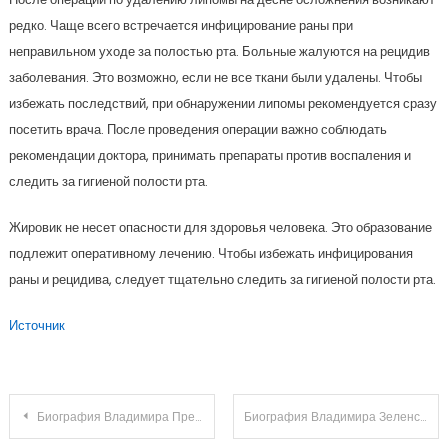
редко. Чаще всего встречается инфицирование раны при
неправильном уходе за полостью рта. Больные жалуются на рецидив
заболевания. Это возможно, если не все ткани были удалены. Чтобы
избежать последствий, при обнаружении липомы рекомендуется сразу
посетить врача. После проведения операции важно соблюдать
рекомендации доктора, принимать препараты против воспаления и
следить за гигиеной полости рта.
Жировик не несет опасности для здоровья человека. Это образование
подлежит оперативному лечению. Чтобы избежать инфицирования
раны и рецидива, следует тщательно следить за гигиеной полости рта.
Источник
Навигация
Биография Владимира Преснякова — талантливого артиста, многогранного творца и успешного коммерческого продюсера, чьи достижения в музыкальной индустрии завораживают мир! Взгляд в прошлое — путь к славе, эпохальные песни и непревзойденные успехи. Зовущие творчество и публичность — Владимир Пресняков вне сцены, его удивительная личная жизнь и блистательные романы! Читайте захватывающую историю знаменитого артиста, воодушевляющую историю одного из самых любимых и известных музыкантов России!
Биография Владимира Зеленского — от комика студии «Квартал 95» до президента Украины — все этапы его пути к власти и личная жизнь