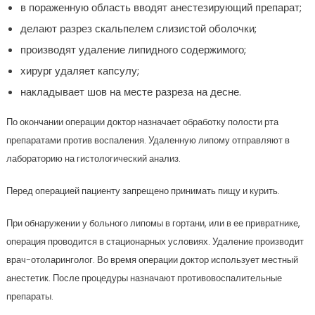
в пораженную область вводят анестезирующий препарат;
делают разрез скальпелем слизистой оболочки;
производят удаление липидного содержимого;
хирург удаляет капсулу;
накладывает шов на месте разреза на десне.
По окончании операции доктор назначает обработку полости рта
препаратами против воспаления. Удаленную липому отправляют в
лабораторию на гистологический анализ.
Перед операцией пациенту запрещено принимать пищу и курить.
При обнаружении у больного липомы в гортани, или в ее привратнике,
операция проводится в стационарных условиях. Удаление производит
врач-отоларинголог. Во время операции доктор использует местный
анестетик. После процедуры назначают противовоспалительные
препараты.