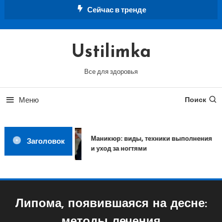
Перейти
Сейчас в тренде
к
содержимому
Ustilimka
Все для здоровья
Меню
Поиск
Маникюр: виды, техники выполнения
Заголовок
и уход за ногтями
Липома, появившаяся на десне: