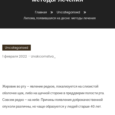
методы лечения
Главная
Uncategorised
Липома, появившаяся на десне: методы лечения
Uncategorised
1 февраля 2022
znakcomstva_
Липома, Появившаяся На Десне:
Методы Лечения
Жировик во рту – явление редкое, локализуется на слизистой
оболочке щек, либо на щечной стороне в преддверии полости рта.
Совсем редко – на небе. Причины появления доброкачественной
опухоли различны, но чаще образуются у людей старше 40 лет.