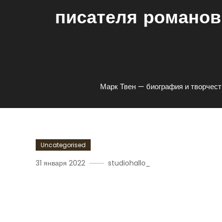
писателя романов
Марк Твен — биография и творчест
Uncategorised
31 января 2022
studiohallo_
Марк Твен — Биография 
Американского Писател