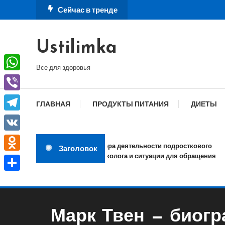
Перейти
Сейчас в тренде
к
содержимому
Ustilimka
Все для здоровья
WhatsApp
Viber
ГЛАВНАЯ
ПРОДУКТЫ ПИТАНИЯ
ДИЕТЫ
Telegram
VK
Сфера деятельности подросткового
Заголовок
психолога и ситуации для обращения
Odnoklassniki
Отправить
Марк Твен — биогр