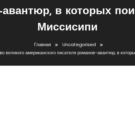
-авантюр, в которых пои
Миссисипи
Главная
Uncategorised
во великого американского писателя романов-авантюр, в котор
И Творчество Великого
я Романов-Авантюр, В