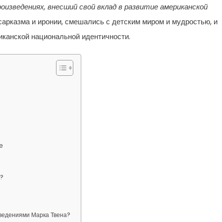
роизведениях, внесший свой вклад в развитие американской
сарказма и иронии, смешались с детским миром и мудростью, и
канской национальной идентичности.
е
а?
ведениями Марка Твена?