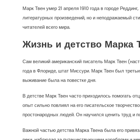
Марк Твен умер 21 апреля 1910 года в городе Реддинг
литературных произведений, но и неподражаемый сти
читателей всего мира.
Жизнь и детство Марка 
Сам великий американский писатель Марк Твен (нас
года в Флориде, штат Миссури. Марк Твен был третьи
выживание была на повестке дня.
В детстве Марк Твен часто приходилось помогать отц
опыт сильно повлиял на его писательское творчеств
простонародных людей. Он научился ценить труд и п
Важной частью детства Марка Твена была его привяза
реки, наблюдая за путешествующими кораблями и меч