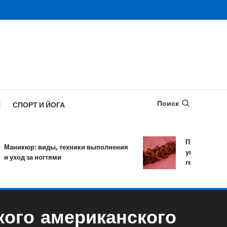
Поиск
СПОРТ И ЙОГА
Противопаразит
никюр: виды, техники выполнения
уничтожает боле
уход за ногтями
гельминтов за о
кого американского