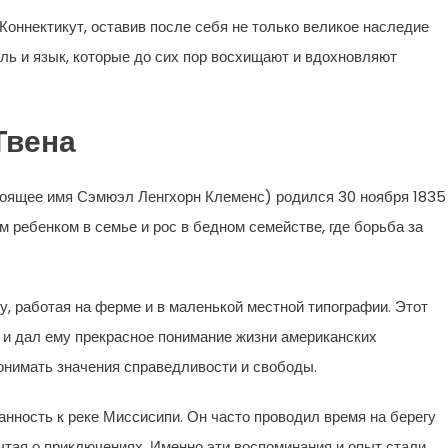
, Коннектикут, оставив после себя не только великое наследие
ль и язык, которые до сих пор восхищают и вдохновляют
Твена
тоящее имя Сэмюэл Ленгхорн Клеменс) родился 30 ноября 1835
м ребенком в семье и рос в бедном семействе, где борьба за
у, работая на ферме и в маленькой местной типографии. Этот
о и дал ему прекрасное понимание жизни американских
онимать значения справедливости и свободы.
нность к реке Миссисипи. Он часто проводил время на берегу
тая о приключениях. Именно эти воспоминания и опыт стали