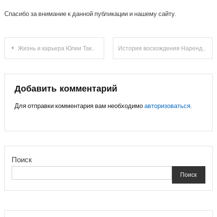
Спасибо за внимание к данной публикации и нашему сайту.
Навигация
Жизнь и карьера Юлии Такшиной — биография, личная жизнь и грандиозные достижения
История восхождения Нарендры Моди — от скромных начинаний до руководителя Индии
по
записям
Добавить комментарий
Для отправки комментария вам необходимо
авторизоваться
.
Поиск
Поиск