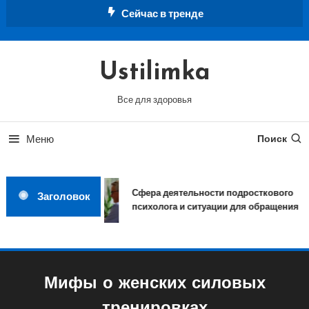
Перейти
Сейчас в тренде
к
содержимому
Ustilimka
Все для здоровья
Меню
Поиск
Сфера деятельности подросткового
Заголовок
психолога и ситуации для обращения
Мифы о женских силовых