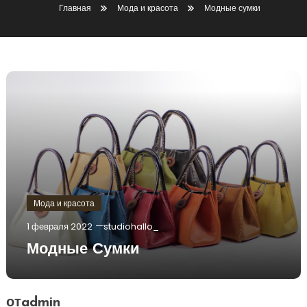
Главная
Мода и красота
Модные сумки
Мода и красота
1 февраля 2022
studiohallo_
Модные Сумки
отadmin