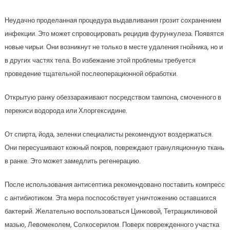
Неудачно проделанная процедура выдавливания грозит сохранением
инфекции. Это может спровоцировать рецидив фурункулеза. Появятся
новые чирьи. Они возникнут не только в месте удаления гнойника, но и
в других частях тела. Во избежание этой проблемы требуется
проведение тщательной послеоперационной обработки.
Открытую ранку обеззараживают посредством тампона, смоченного в
перекиси водорода или Хлоргексидине.
От спирта, йода, зеленки специалисты рекомендуют воздержаться.
Они пересушивают кожный покров, повреждают грануляционную ткань
в ранке. Это может замедлить регенерацию.
После использования антисептика рекомендовано поставить компресс
с антибиотиком. Эта мера поспособствует уничтожению оставшихся
бактерий. Желательно воспользоваться Цинковой, Тетрациклиновой
мазью, Левомеколем, Солкосерилом. Поверх поврежденного участка