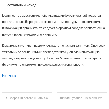
летальный исход.
Если после самостоятельной ликвидации фурункула наблюдается
воспалительный процесс, повышение температуры тела, симптомы
интоксикации организма, то следует в срочном порядке записаться на
прием к врачу, желательно к хирургу.
Выдавливание чирья на дому считается опасным занятием. Оно грозит
тяжелыми осложнениями и последствиями. Данную манипуляцию
лучше доверить специалисту. Если же больной решил сам вскрыть
фурункул, то он должен придерживаться стерильности.
Источник
Навигация
Здоровый детокс: 3 напитка, которые помогут очистить организм
Кирилл Буданов – история жизни, профессиональные успехи и карьера во имя познания, развития и достижений
по