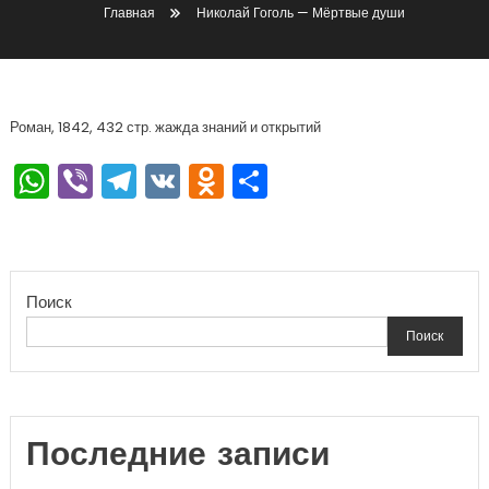
Главная
Николай Гоголь — Мёртвые души
Роман, 1842, 432 стр. жажда знаний и открытий
WhatsApp
Viber
Telegram
VK
Odnoklassniki
Отправить
Поиск
Поиск
Последние записи