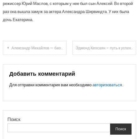
режиссер Юрий Маслов, с которым у нее был сын Алексей. Во второй
раз она вышла замуж за актера Александра Ширвиндта. У них была
дочь Екатерина.
Навигация
Александр Михайлов — биография, личная жизнь, жена, дети
Эдмонд Кеосаян – путь к успеху — биография известного актера и режиссера, его творческий путь и заслуги
по
записям
Добавить комментарий
Для отправки комментария вам необходимо
авторизоваться
.
Поиск
Поиск