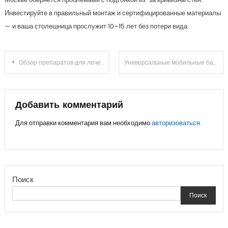
Инвестируйте в правильный монтаж и сертифицированные материалы
— и ваша столешница прослужит 10–15 лет без потери вида.
Навигация
Обзор препаратов для лечения фурункулов
Универсальные мобильные батареи: что это и зачем они нужны?
по
записям
Добавить комментарий
Для отправки комментария вам необходимо
авторизоваться
.
Поиск
Поиск