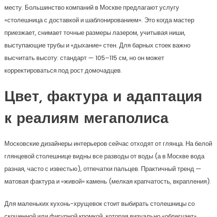
месту. Большинство компаний в Москве предлагают услугу
«столешница с доставкой и шаблонированием». Это когда мастер
приезжает, снимает точные размеры лазером, учитывая ниши,
выступающие трубы и «дыхание» стен. Для барных стоек важно
высчитать высоту: стандарт — 105–115 см, но он может
корректироваться под рост домочадцев.
Цвет, фактура и адаптация
к реалиям мегаполиса
Московские дизайнеры интерьеров сейчас отходят от глянца. На белой
глянцевой столешнице видны все разводы от воды (а в Москве вода
разная, часто с известью), отпечатки пальцев. Практичный тренд —
матовая фактура и «живой» камень (мелкая крапчатость, вкрапления).
Для маленьких кухонь-хрущевок стоит выбирать столешницы со
скошенной или фигурной кромкой, которая визуально «облегчает»