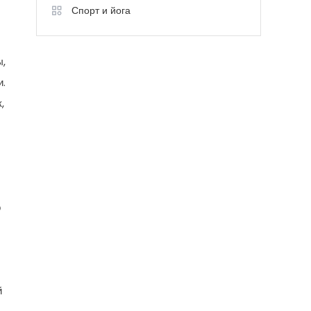
Спорт и йога
ы,
и.
,
о
й