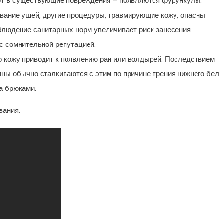
ют в существующие повреждения – появляются фурункулы.
вание ушей, другие процедуры, травмирующие кожу, опасны
людение санитарных норм увеличивает риск занесения
с сомнительной репутацией.
о кожу приводит к появлению ран или волдырей. Последствием
ины обычно сталкиваются с этим по причине трения нижнего бе
а брюками.
вания.