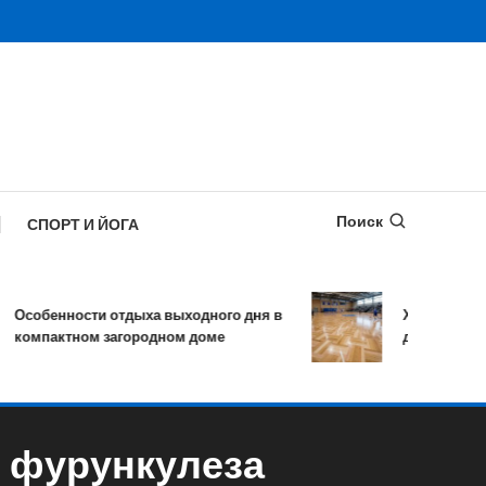
Поиск
СПОРТ И ЙОГА
собенности отдыха выходного дня в
Характеристики
омпактном загородном доме
древесины для 
 фурункулеза