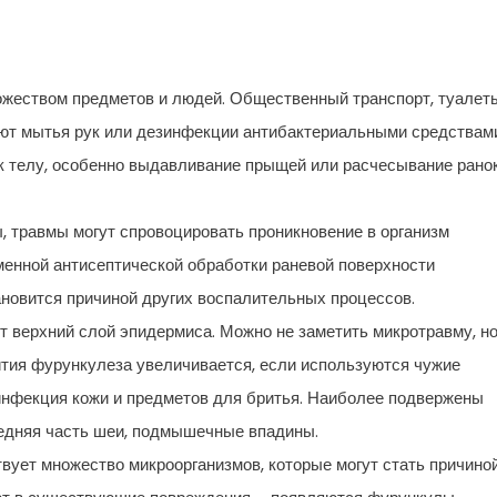
ножеством предметов и людей. Общественный транспорт, туалет
ют мытья рук или дезинфекции антибактериальными средствам
к телу, особенно выдавливание прыщей или расчесывание ранок
, травмы могут спровоцировать проникновение в организм
менной антисептической обработки раневой поверхности
ановится причиной других воспалительных процессов.
 верхний слой эпидермиса. Можно не заметить микротравму, н
ития фурункулеза увеличивается, если используются чужие
зинфекция кожи и предметов для бритья. Наиболее подвержены
редняя часть шеи, подмышечные впадины.
твует множество микроорганизмов, которые могут стать причино