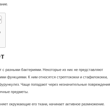
ание.
в
ет
т с разными бактериями. Некоторые из них не представляют
ими функциями. К ним относятся стрептококки и стафилококки,
фурункулез. Чаще попадают через незначительные повреждени
личные предметы.
няет окружающие его ткани, начинает активное размножение.