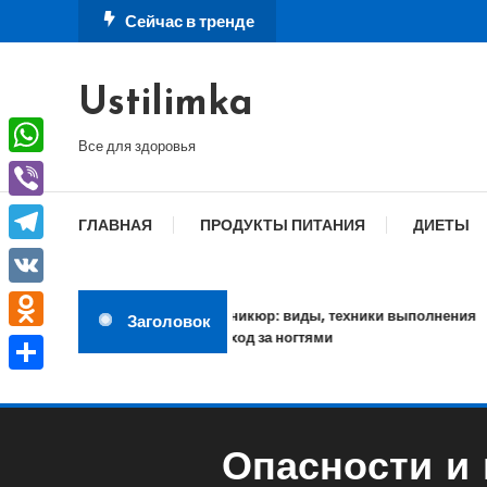
Перейти
Сейчас в тренде
к
содержимому
Ustilimka
Все для здоровья
WhatsApp
Viber
ГЛАВНАЯ
ПРОДУКТЫ ПИТАНИЯ
ДИЕТЫ
Telegram
VK
Маникюр: виды, техники выполнения
Заголовок
и уход за ногтями
Odnoklassniki
Отправить
Опасности и