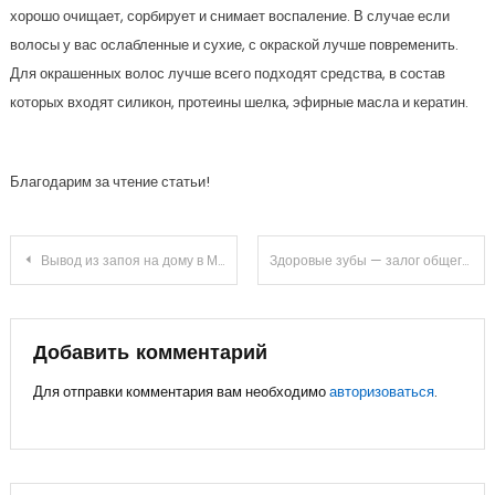
хорошо очищает, сорбирует и снимает воспаление. В случае если
волосы у вас ослабленные и сухие, с окраской лучше повременить.
Для окрашенных волос лучше всего подходят средства, в состав
которых входят силикон, протеины шелка, эфирные масла и кератин.
Благодарим за чтение статьи!
Навигация
Вывод из запоя на дому в Мурманске: эффективные методы помощи
Здоровые зубы — залог общего благополучия: почему важно посещать стоматолога
по
записям
Добавить комментарий
Для отправки комментария вам необходимо
авторизоваться
.