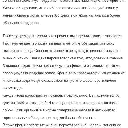
волосяной фолликул “отдыхает” около 3 месяцев, и цикл повторяется.
Ученые обнаружили, что наибольшее количество “спящих” волос у
женщин было в июле, а через 100 дней, в октябре, начиналось более
обильное выпадение.
Также существует теория, что причина выпадения волос — эволюция.
Так, тело не дает волосам выпадать летом, чтобы защитить кожу
головы от солнца. Осенью эта защита не нужна, и волосы выпадают
очень обильно. Еще одна версия говорит о том, что уровень витамина
D осенью падает из-за нехватки ультрафиолета и солнца, что также
провоцирует выпадение волос. Кроме того, железодефицитная анемия
и нехватка йода могут сказываться на густоте шевелюры в любое
время года.
Каждый наш волос растет по своему расписанию. Выпадение волос
длится приблизительно 3-4 месяца, после чего завершается само
собой. Если организме в норме содержание железа и нет никаких
гормональных сбоев, то причин для беспокойства нет.
В тоже время появление жирной перхоти осенью, более интенсивное