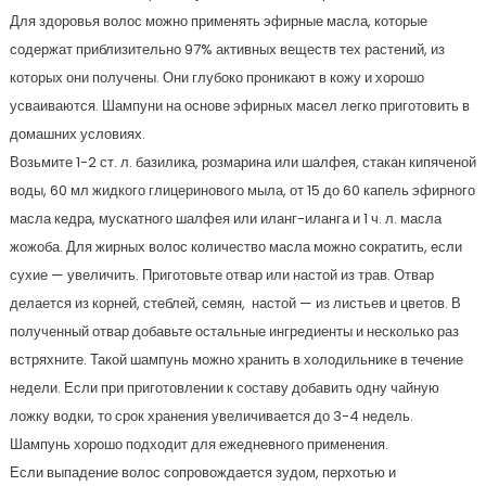
Для здоровья волос можно применять эфирные масла, которые
содержат приблизительно 97% активных веществ тех растений, из
которых они получены. Они глубоко проникают в кожу и хорошо
усваиваются. Шампуни на основе эфирных масел легко приготовить в
домашних условиях.
Возьмите 1-2 ст. л. базилика, розмарина или шалфея, стакан кипяченой
воды, 60 мл жидкого глицеринового мыла, от 15 до 60 капель эфирного
масла кедра, мускатного шалфея или иланг-иланга и 1 ч. л. масла
жожоба. Для жирных волос количество масла можно сократить, если
сухие — увеличить. Приготовьте отвар или настой из трав. Отвар
делается из корней, стеблей, семян, настой — из листьев и цветов. В
полученный отвар добавьте остальные ингредиенты и несколько раз
встряхните. Такой шампунь можно хранить в холодильнике в течение
недели. Если при приготовлении к составу добавить одну чайную
ложку водки, то срок хранения увеличивается до 3-4 недель.
Шампунь хорошо подходит для ежедневного применения.
Если выпадение волос сопровождается зудом, перхотью и