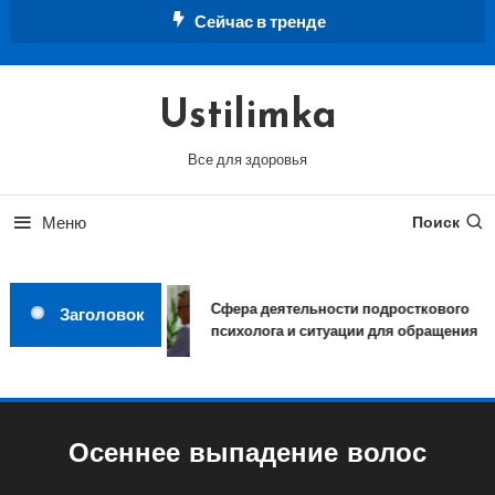
Перейти
Сейчас в тренде
к
содержимому
Ustilimka
Все для здоровья
Меню
Поиск
Сфера деятельности подросткового
Заголовок
психолога и ситуации для обращения
Осеннее выпадение волос