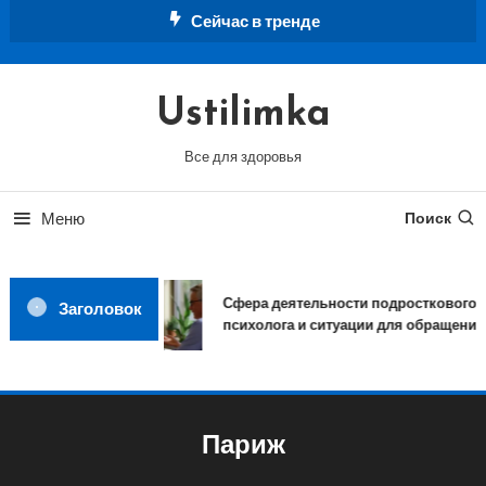
Перейти
Сейчас в тренде
к
содержимому
Ustilimka
Все для здоровья
Меню
Поиск
Сфера деятельности подросткового
Заголовок
психолога и ситуации для обращения
Париж