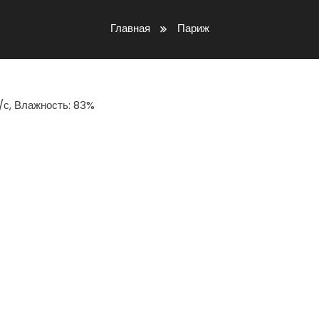
Главная
Париж
м/с, Влажность: 83%
iki
ть