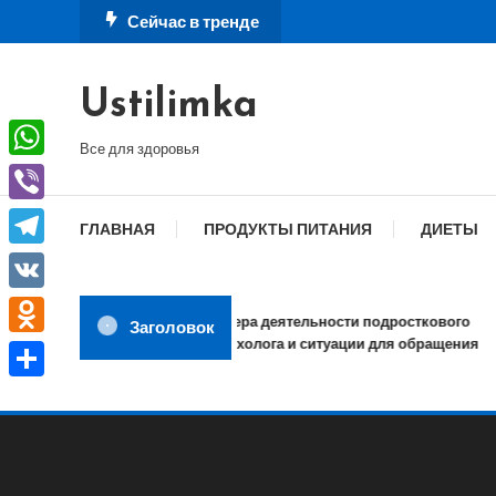
Перейти
Сейчас в тренде
к
содержимому
Ustilimka
Все для здоровья
WhatsApp
Viber
ГЛАВНАЯ
ПРОДУКТЫ ПИТАНИЯ
ДИЕТЫ
Telegram
VK
Сфера деятельности подросткового
Заголовок
психолога и ситуации для обращения
Odnoklassniki
Отправить