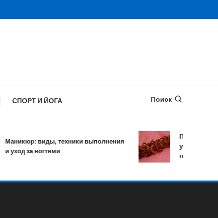
Поиск
СПОРТ И ЙОГА
Противопараз
Маникюр: виды, техники выполнения
уничтожает бо
и уход за ногтями
гельминтов за