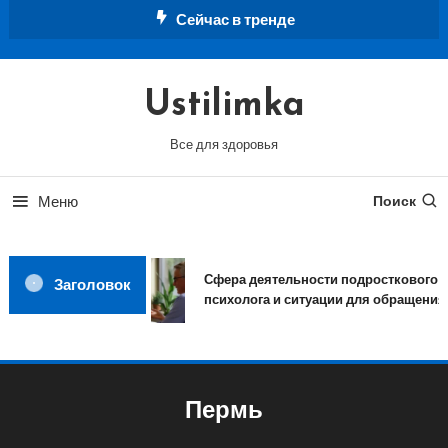
Перейти
Сейчас в тренде
к
содержимому
Ustilimka
Все для здоровья
Меню
Поиск
Сфера деятельности подросткового
Заголовок
психолога и ситуации для обращения
Пермь