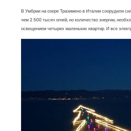
В Умбрии на озере Тразимено в Италии соорудили сил
чем 2 500 тысяч огней, но количество энергии, необ
освещением четырех маленьких квартир. И все элект