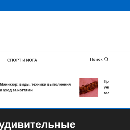
Поиск
СПОРТ И ЙОГА
Противопаразитар
кюр: виды, техники выполнения
уничтожает более 
од за ногтями
гельминтов за оди
 удивительные