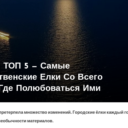
— ТОП 5 — Самые
венские Елки Со Всего
 Где Полюбоваться Ими
претерпела множество изменений. Городские ёлки каждый г
необычности материалов.