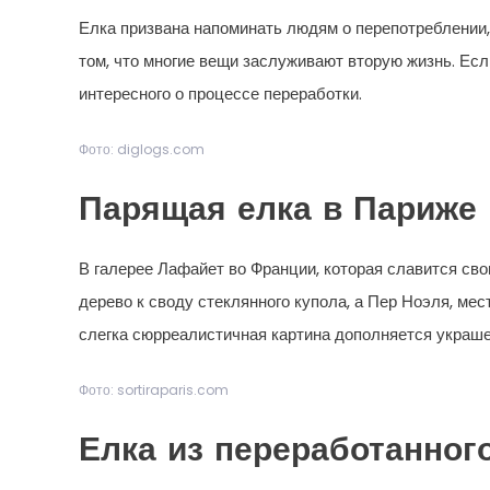
Елка призвана напоминать людям о перепотреблении,
том, что многие вещи заслуживают вторую жизнь. Ес
интересного о процессе переработки.
Фото: diglogs.com
Парящая елка в Париже
В галерее Лафайет во Франции, которая славится св
дерево к своду стеклянного купола, а Пер Ноэля, ме
слегка сюрреалистичная картина дополняется украше
Фото: sortiraparis.com
Елка из переработанног