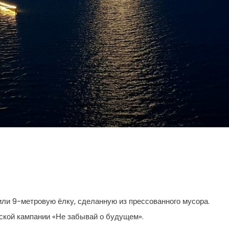
или 9-метровую ёлку, сделанную из прессованного мусора.
ской кампании «Не забывай о будущем».