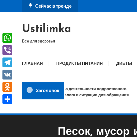
Перейти
Сейчас в тренде
к
содержимому
Ustilimka
Все для здоровья
WhatsApp
Viber
ГЛАВНАЯ
ПРОДУКТЫ ПИТАНИЯ
ДИЕТЫ
Telegram
VK
Сфера деятельности подросткового
Заголовок
психолога и ситуации для обращения
Odnoklassniki
Отправить
Песок, мусор