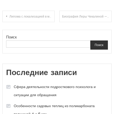
Навигация
Липома с локализацией в молочной железе: стоит ли бить тревогу
Биография Леры Чекалиной — удивительные истории из жизни талантливой актрисы, ее путь к успеху и важные события
по
Поиск
записям
Поиск
Последние записи
Сфера деятельности подросткового психолога и
ситуации для обращения
Особенности садовых теплиц из поликарбоната