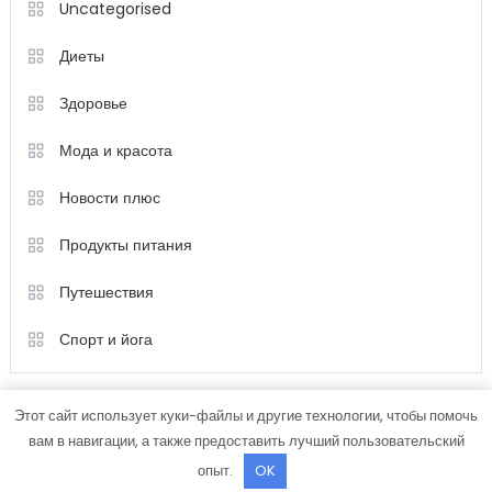
Uncategorised
Диеты
Здоровье
Мода и красота
Новости плюс
Продукты питания
Путешествия
Спорт и йога
Этот сайт использует куки-файлы и другие технологии, чтобы помочь
вам в навигации, а также предоставить лучший пользовательский
опыт.
OK
Color Magazine
|
Тема: Color Magazine от
Mystery Themes
.