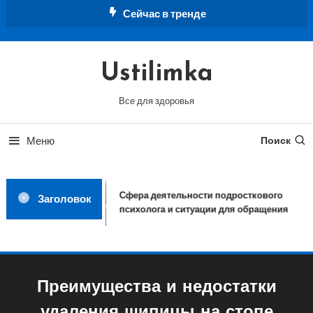
Перейти
Сейчас в тренде
к
содержимому
Ustilimka
Все для здоровья
Меню
Поиск
Сфера деятельности подросткового
Заголовок
психолога и ситуации для обращения
Преимущества и недостатки