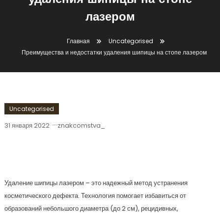
удаления шипицы на стопе
лазером
Главная
Uncategorised
Преимущества и недостатки удаления шипицы на стопе лазером
Uncategorised
31 января 2022
znakcomstva_
Преимущества И Недостатки
Удаления Шипицы На Стопе Лазером
Удаление шипицы лазером – это надежный метод устранения
косметического дефекта. Технология помогает избавиться от
образований небольшого диаметра (до 2 см), рецидивных,