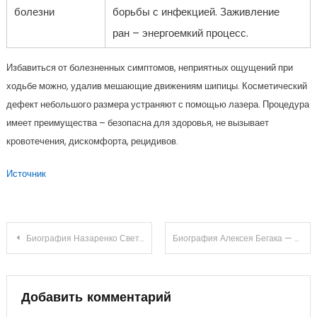
болезни
борьбы с инфекцией. Заживление
ран – энергоемкий процесс.
Избавиться от болезненных симптомов, неприятных ощущений при
ходьбе можно, удалив мешающие движениям шипицы. Косметический
дефект небольшого размера устраняют с помощью лазера. Процедура
имеет преимущества – безопасна для здоровья, не вызывает
кровотечения, дискомфорта, рецидивов.
Источник
Навигация
Биография Назаренко Светлана — успешная ученая, выдающаяся женщина и лидер в своей отрасли безграничных возможностей
Биография Алексея Бегака — футбольного тренера, спортивного деятеля и личности с яркой карьерой и многочисленными достижениями!
по
записям
Добавить комментарий