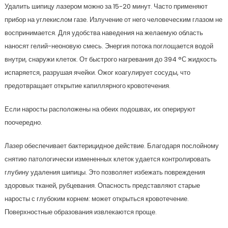
Удалить шипицу лазером можно за 15-20 минут. Часто применяют
прибор на углекислом газе. Излучение от него человеческим глазом не
воспринимается. Для удобства наведения на желаемую область
наносят гелий-неоновую смесь. Энергия потока поглощается водой
внутри, снаружи клеток. От быстрого нагревания до 394 °С жидкость
испаряется, разрушая ячейки. Ожог коагулирует сосуды, что
предотвращает открытие капиллярного кровотечения.
Если наросты расположены на обеих подошвах, их оперируют
поочередно.
Лазер обеспечивает бактерицидное действие. Благодаря послойному
снятию патологически измененных клеток удается контролировать
глубину удаления шипицы. Это позволяет избежать повреждения
здоровых тканей, рубцевания. Опасность представляют старые
наросты с глубоким корнем: может открыться кровотечение.
Поверхностные образования извлекаются проще.