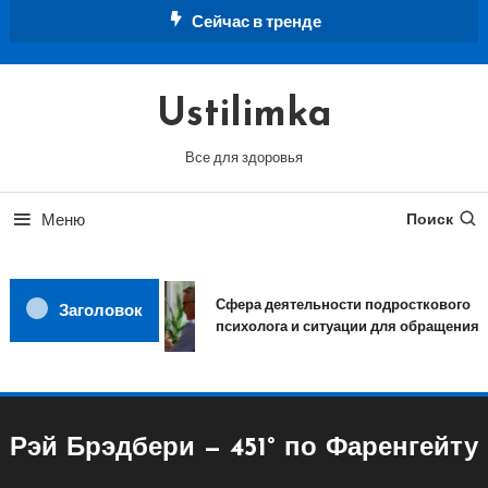
Перейти
Сейчас в тренде
к
содержимому
Ustilimka
Все для здоровья
Меню
Поиск
Сфера деятельности подросткового
Заголовок
психолога и ситуации для обращения
Рэй Брэдбери — 451° по Фаренгейту