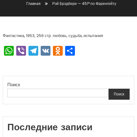
Главная
Рэй Брэдбери — 451° по Фаренгейту
Фантастика, 1953, 256 стр. любовь, судьба, испытания
WhatsApp
Viber
Telegram
VK
Odnoklassniki
Отправить
Поиск
Поиск
Последние записи