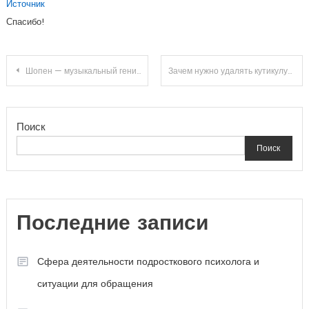
Источник
Спасибо!
Навигация
Шопен — музыкальный гений и икона романтической эпохи. Биография, творчество и великое наследие великого композитора
Зачем нужно удалять кутикулу?
по
Поиск
записям
Поиск
Последние записи
Сфера деятельности подросткового психолога и
ситуации для обращения