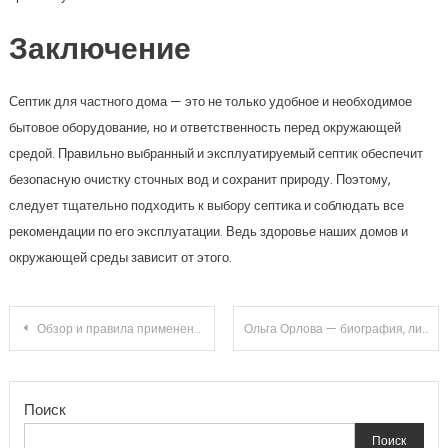
Заключение
Септик для частного дома — это не только удобное и необходимое
бытовое оборудование, но и ответственность перед окружающей
средой. Правильно выбранный и эксплуатируемый септик обеспечит
безопасную очистку сточных вод и сохранит природу. Поэтому,
следует тщательно подходить к выбору септика и соблюдать все
рекомендации по его эксплуатации. Ведь здоровье наших домов и
окружающей среды зависит от этого.
Навигация
Обзор и правила применения мазей для лечения фурункулов
Ольга Орлова — биография, личная жизнь, достижения
по
Поиск
записям
Поиск