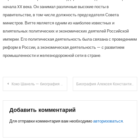
начала XX века. Он занимал различные высокие посты в
правительстве, в том числе должность председателя Совета
министров. Витте является одним из наиболее известных и
влиятельных политических и экономических деятелей Российской
империи. Его политическая деятельность была связана с проведением
реформ в России, а экономическая деятельность — с развитием
промышленности и железнодорожной сети в стране.
Навигация
Коко Шанель — биография и личная жизнь модной иконты, создательницы легендарного бренда Chanel, революционерки моды и стиля, исторической личности, воплотившей свободу и элегантность в одежде
Биография Алексея Константиновича Толстого — история жизни и творчества великого писателя
по
записям
Добавить комментарий
Для отправки комментария вам необходимо
авторизоваться
.