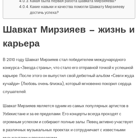
Какая была первая работа Шавката Мирзияева?
Какие навыки и качества помогли Шавкату Мирзияеву
достичь успеха?
Шавкат Мирзияев — жизнь и
карьера
В 2010 году Шавкат Мирзияев стал победителем международного
конкурса «Звезда страны», что стало его отправной точкой к успешной
карьере. После этого он выпустил свой дебютный альбом «Севги жуда
кучайди» (Любовь очень близка), который мгновенно покорил сердца
слушателей.
Шавкат Мирзияев является одним из самых популярных артистов в
Узбекистане и за ее пределами. Его концерты всегда проходят с
огромным успехом и собирают полные залы. Певец активно участвует
в различных музыкальных проектах и сотрудничает с известными
музыкантами и продюсерами.