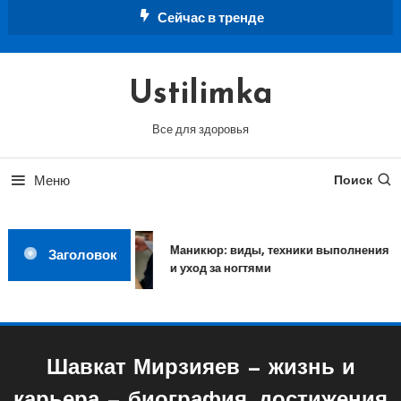
Перейти
Сейчас в тренде
к
содержимому
Ustilimka
Все для здоровья
Меню
Поиск
Маникюр: виды, техники выполнения
Заголовок
и уход за ногтями
Шавкат Мирзияев — жизнь и