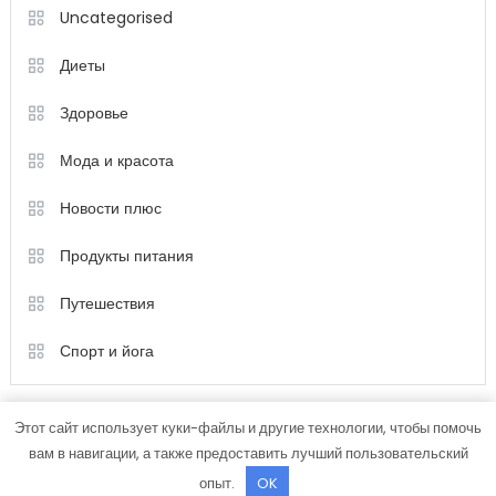
Uncategorised
Диеты
Здоровье
Мода и красота
Новости плюс
Продукты питания
Путешествия
Спорт и йога
Этот сайт использует куки-файлы и другие технологии, чтобы помочь
вам в навигации, а также предоставить лучший пользовательский
опыт.
OK
Color Magazine
|
Тема: Color Magazine от
Mystery Themes
.