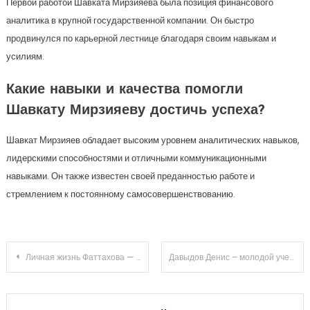
Первой работой Шавката Мирзияева была позиция финансового
аналитика в крупной государственной компании. Он быстро
продвинулся по карьерной лестнице благодаря своим навыкам и
усилиям.
Какие навыки и качества помогли
Шавкату Мирзияеву достичь успеха?
Шавкат Мирзияев обладает высоким уровнем аналитических навыков,
лидерскими способностями и отличными коммуникационными
навыками. Он также известен своей преданностью работе и
стремлением к постоянному самосовершенствованию.
Навигация
Личная жизнь Фаттахова — биография, личные дела и актуальные события
Давыдов Денис – молодой ученый, чей вклад исследованиями в области науки о материалах превзошел ожидания, открывая новые горизонты и принеся множество положительных достижений!
по