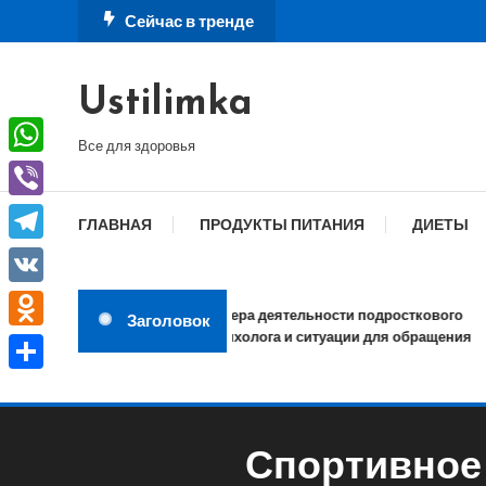
Перейти
Сейчас в тренде
к
содержимому
Ustilimka
Все для здоровья
WhatsApp
Viber
ГЛАВНАЯ
ПРОДУКТЫ ПИТАНИЯ
ДИЕТЫ
Telegram
VK
Сфера деятельности подросткового
Заголовок
психолога и ситуации для обращения
Odnoklassniki
Отправить
Спортивное