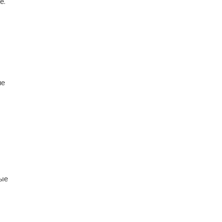
е.
ие
ные