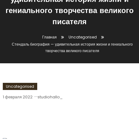
удивительная история жизни и
гениального творчества великого
писателя
Главная
Uncategorised
Стендаль биография — удивительная история жизни и гениального
творчества великого писателя
Uncategorised
1 февраля 2022
studiohallo_
Стендаль Биография — Удивительная
История Жизни И Гениального
Творчества Великого Писателя