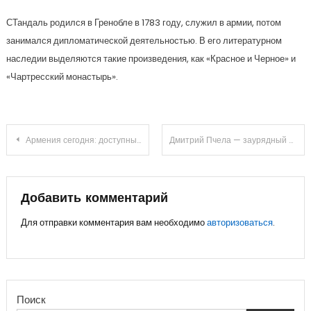
СТандаль родился в Гренобле в 1783 году, служил в армии, потом
занимался дипломатической деятельностью. В его литературном
наследии выделяются такие произведения, как «Красное и Черное» и
«Чартресский монастырь».
Навигация
Армения сегодня: доступный отдых и масса впечатлений
Дмитрий Пчела — заурядный мужчина, ставший звездой большого экрана
по
записям
Добавить комментарий
Для отправки комментария вам необходимо
авторизоваться
.
Поиск