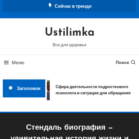
Перейти
Сейчас в тренде
к
содержимому
Ustilimka
Все для здоровья
Меню
Поиск
Сфера деятельности подросткового
Заголовок
психолога и ситуации для обращения
Стендаль биография —